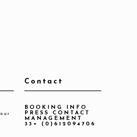
TOS
CONTACT
Contact
BOOKING INFO
PRESS CONTACT
jour
MANAGEMENT
33+ (0)612094706