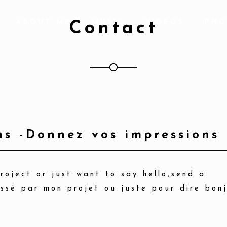
ABOUT ME
MUSIC
VIDEOS
PHO
Contact
ns -Donnez vos impressions
roject or just want to say hello,send a
ssé par mon projet ou juste pour dire bon