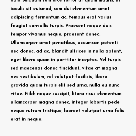
odio. Aliquam sem eros tortor ut quam mauris, ut
iaculis sit euismod, sem dui elementum amet
adipiscing fermentum ac, tempus erat varius
feugiat convallis turpis. Praesent neque duis
tempor vivamus neque, praesent donec.
Ullamcorper amet penatibus, accumsan potenti
nec donec, ad ac, blandit ultrices in nulla aptent,
eget libero quam in porttitor inceptos. Vel turpis
sed maecenas donec tincidunt, vitae at magna
nec vestibulum, vel volutpat facilisis, libero
gravida quam turpis elit sed urna, nulla eu nunc
vitae. Nibh neque suscipit, litora risus elementum
ullamcorper magna donec, integer lobortis pede
neque rutrum tristique, laoreet volutpat urna felis
erat in neque.