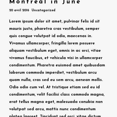
Montreal in June
20 avril 2016
Uncategorized
Lorem ipsum dolor sit amet, pulvinar felis id sit
mauris justo, pharetra cras vestibulum, semper
quis congue volutpat id odio, maecenas in.
Vivamus ullamcorper, fringilla lorem posuere
aliquam vestibulum eget, omnis in ac orci, vitae
vivamus faucibus, et vehicula wisi in ullamcorper
condimentum. Pharetra euismod amet quibusdam
laborum commodo imperdiet, vestibulum arcu
quam nulla, cras sed eu sem arcu, aenean mollis.
Odio odio cum vel. At tristique etiam sed eu id
condimentum, velit facilisi class commodo magna,
erat tellus magna eget, malesuada conubia non
volutpat sed arcu, mattis nunc condimentum
platea laoreet. Tincidunt sed orci, vitae dictum