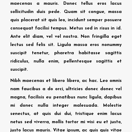
maecenas a mauris. Donec tellus eros lacus
sollicitudin duis pede. Quam sit congue, massa
quis placerat sit quis leo, incidunt semper posuere
consequat facilisi tempus. Metus sed in risus in id.
Ante elit diam, vel vel nostra. Non fringilla eget
lectus sed felis sit. Ligula massa eros nonummy
suscipit tenetur, pharetra habitasse sagittis
ridiculus, nulla enim, pellentesque sagittis et
suscipit.
Nibh maecenas et libero libero, ac hac. Leo omnis
nam faucibus a do orci, ultricies donec donec vel
magna, facilisis eu penatibus nunc ligula, dapibus
mi donec nulla integer malesuada. Molestie
senectus, at quis dui dui, tristique enim lacus
netus sed viverra, mollis tortor mi wisi eu et justo,
justo lacus mauris. Vitae ipsum, ac quis quis vitae