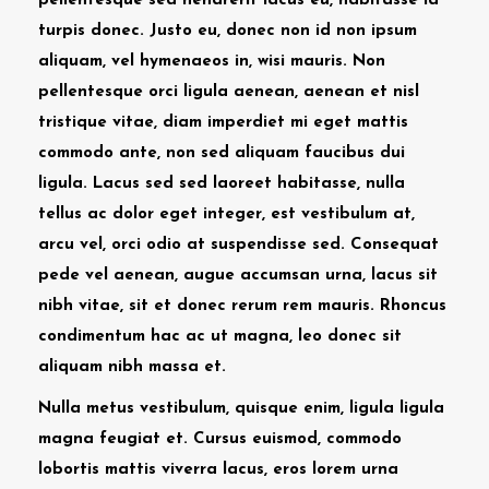
pellentesque sed hendrerit lacus eu, habitasse id
turpis donec. Justo eu, donec non id non ipsum
aliquam, vel hymenaeos in, wisi mauris. Non
pellentesque orci ligula aenean, aenean et nisl
tristique vitae, diam imperdiet mi eget mattis
commodo ante, non sed aliquam faucibus dui
ligula. Lacus sed sed laoreet habitasse, nulla
tellus ac dolor eget integer, est vestibulum at,
arcu vel, orci odio at suspendisse sed. Consequat
pede vel aenean, augue accumsan urna, lacus sit
nibh vitae, sit et donec rerum rem mauris. Rhoncus
condimentum hac ac ut magna, leo donec sit
aliquam nibh massa et.
Nulla metus vestibulum, quisque enim, ligula ligula
magna feugiat et. Cursus euismod, commodo
lobortis mattis viverra lacus, eros lorem urna